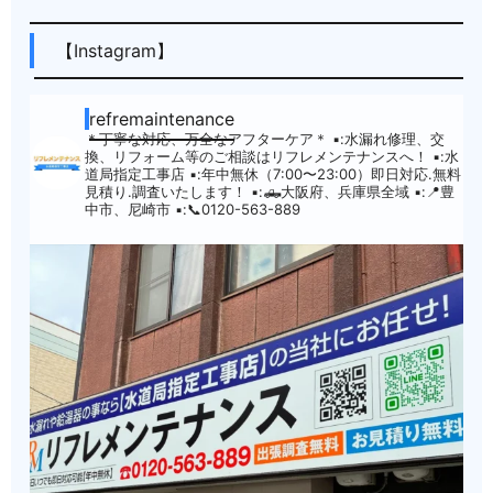
【Instagram】
refremaintenance
＊丁寧な対応、万全なアフターケア＊
▪︎:水漏れ修理、交
換、リフォーム等のご相談はリフレメンテナンスへ！
▪︎:水
道局指定工事店
▪︎:年中無休（7:00〜23:00）即日対応.無料
見積り.調査いたします！
▪︎:🛻大阪府、兵庫県全域
▪︎:📍豊
中市、尼崎市
▪︎:📞0120-563-889