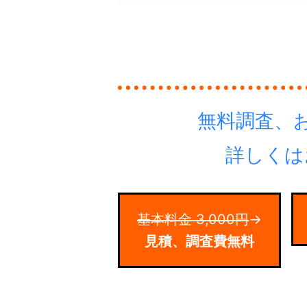
無料調査、
詳しくは
基本料金
3,000
円
→
見積、調査費無料