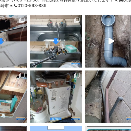
尼崎市
▪︎:📞0120-563-889