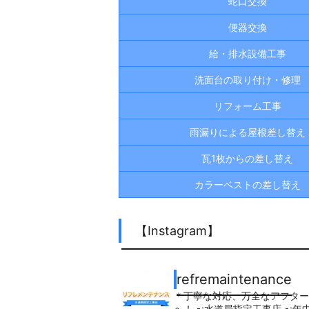
蛇口交換
便器交換
給・排水設備工事
洗面台の取り付け・修理
リフォーム工事
雨漏りによる屋根差し替え
瓦1枚からの差し替え
カラーベストの差し替え
【Instagram】
refremaintenance
＊丁寧な対応、万全なアフター
へ！
▪︎:水道局指定工事店
▪︎: