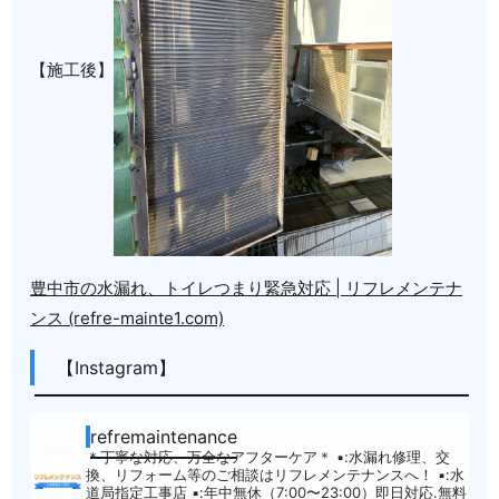
【施工後】
豊中市の水漏れ、トイレつまり緊急対応 | リフレメンテナ
ンス (refre-mainte1.com)
【Instagram】
refremaintenance
＊丁寧な対応、万全なアフターケア＊
▪︎:水漏れ修理、交
換、リフォーム等のご相談はリフレメンテナンスへ！
▪︎:水
道局指定工事店
▪︎:年中無休（7:00〜23:00）即日対応.無料