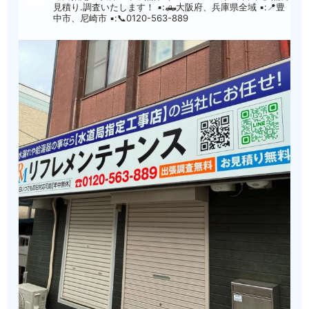
見積り.調査いたします！
▪︎:🛻大阪府、兵庫県全域
▪︎:📍豊
中市、尼崎市
▪︎:📞0120-563-889