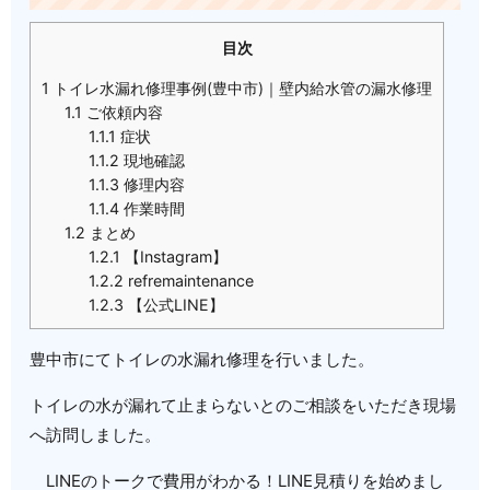
目次
1
トイレ水漏れ修理事例(豊中市)｜壁内給水管の漏水修理
1.1
ご依頼内容
1.1.1
症状
1.1.2
現地確認
1.1.3
修理内容
1.1.4
作業時間
1.2
まとめ
1.2.1
【Instagram】
1.2.2
refremaintenance
1.2.3
【公式LINE】
豊中市にてトイレの水漏れ修理を行いました。
トイレの水が漏れて止まらないとのご相談をいただき現場
へ訪問しました。
LINEのトークで費用がわかる！LINE見積りを始めまし