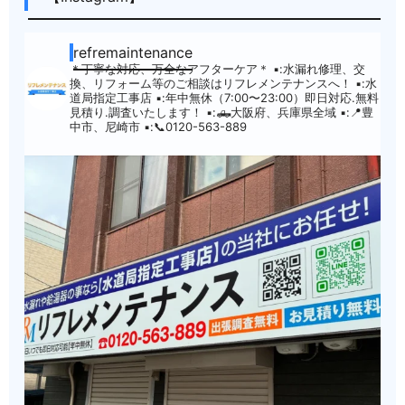
refremaintenance
＊丁寧な対応、万全なアフターケア＊
▪︎:水漏れ修理、交
換、リフォーム等のご相談はリフレメンテナンスへ！
▪︎:水
道局指定工事店
▪︎:年中無休（7:00〜23:00）即日対応.無料
見積り.調査いたします！
▪︎:🛻大阪府、兵庫県全域
▪︎:📍豊
中市、尼崎市
▪︎:📞0120-563-889