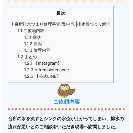
目次
1
台所排水つまり修理事例(豊中市)|排水管つまり解消
1.1
ご依頼内容
1.1.1
症状
1.1.2
原因
1.1.3
修理内容
1.2
まとめ
1.2.1
【Instagram】
1.2.2
refremaintenance
1.2.3
【公式LINE】
ご依頼内容
台所の水を流すとシンクの水位が上がってしまい、排水の
流れが悪いとのご相談をいただき現場へ訪問しました。