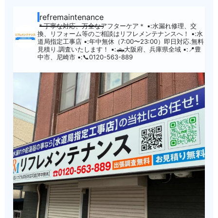
refremaintenance
＊丁寧な対応、万全なアフターケア＊
▪︎:水漏れ修理、交
換、リフォーム等のご相談はリフレメンテナンスへ！
▪︎:水
道局指定工事店
▪︎:年中無休（7:00〜23:00）即日対応.無料
見積り.調査いたします！
▪︎:🛻大阪府、兵庫県全域
▪︎:📍豊
中市、尼崎市
▪︎:📞0120-563-889