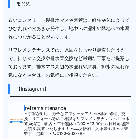
まとめ
古いコンクリート製排水マスや陶管は、経年劣化によって
ひび割れや穴あきが発生し、地中への漏水や隣地への水漏
れにつながることがあります。
リフレメンテナンスでは、原因をしっかり調査したうえ
で、排水マス交換や排水管交換など最適な工事をご提案し
ております。排水マス周辺の水漏れや悪臭、排水の流れが
気になる場合は、お気軽にご相談ください。
【Instagram】
refremaintenance
＊丁寧な対応、万全なアフターケア＊
▪︎:水漏れ修理、交
換、リフォーム等のご相談はリフレメンテナンスへ！
▪︎:水
道局指定工事店
▪︎:年中無休（7:00〜23:00）即日対応.無料
見積り.調査いたします！
▪︎:🛻大阪府、兵庫県全域
▪︎:📍豊
中市、尼崎市
▪︎:📞0120-563-889